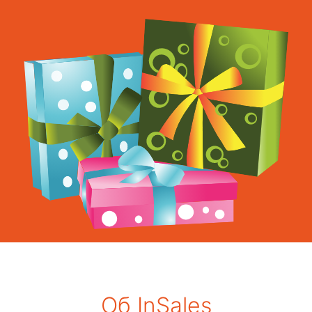
Об InSales